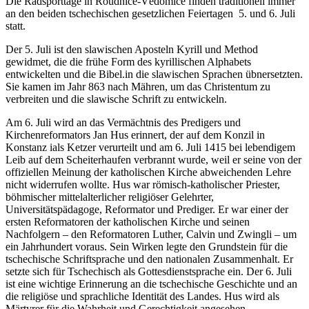
Die Radsporttage in Roudnice-Vědomice finden traditionell immer
an den beiden tschechischen gesetzlichen Feiertagen 5. und 6. Juli
statt.
Der 5. Juli ist den slawischen Aposteln Kyrill und Method
gewidmet, die die frühe Form des kyrillischen Alphabets
entwickelten und die Bibel.in die slawischen Sprachen übnersetzten.
Sie kamen im Jahr 863 nach Mähren, um das Christentum zu
verbreiten und die slawische Schrift zu entwickeln.
Am 6. Juli wird an das Vermächtnis des Predigers und
Kirchenreformators Jan Hus erinnert, der auf dem Konzil in
Konstanz ials Ketzer verurteilt und am 6. Juli 1415 bei lebendigem
Leib auf dem Scheiterhaufen verbrannt wurde, weil er seine von der
offiziellen Meinung der katholischen Kirche abweichenden Lehre
nicht widerrufen wollte. Hus war römisch-katholischer Priester,
böhmischer mittelalterlicher religiöser Gelehrter,
Universitätspädagoge, Reformator und Prediger. Er war einer der
ersten Reformatoren der katholischen Kirche und seinen
Nachfolgern – den Reformatoren Luther, Calvin und Zwingli – um
ein Jahrhundert voraus. Sein Wirken legte den Grundstein für die
tschechische Schriftsprache und den nationalen Zusammenhalt. Er
setzte sich für Tschechisch als Gottesdienstsprache ein. Der 6. Juli
ist eine wichtige Erinnerung an die tschechische Geschichte und an
die religiöse und sprachliche Identität des Landes. Hus wird als
Märtyrer für die Wahrheit und Gerechtigkeit angesehen.