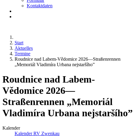
Formular
Kontaktdaten
Start
Aktuelles
Termine
Roudnice nad Labem-Vědomice 2026—Straßenrennen
„Memoriál Vladimíra Urbana nejstaršího”
Roudnice nad Labem-
Vědomice 2026—
Straßenrennen „Memoriál
Vladimíra Urbana nejstaršího”
Kalender
Kalender RV Zwenkau