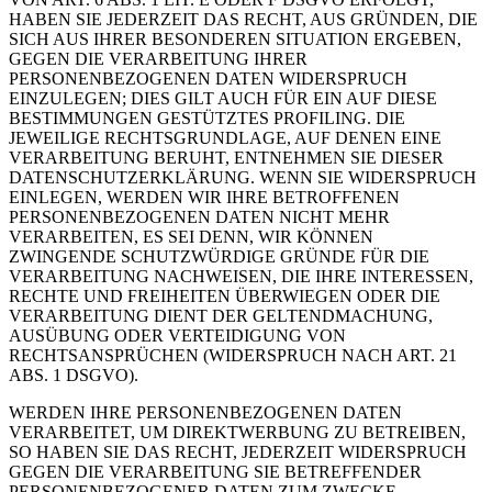
HABEN SIE JEDERZEIT DAS RECHT, AUS GRÜNDEN, DIE
SICH AUS IHRER BESONDEREN SITUATION ERGEBEN,
GEGEN DIE VERARBEITUNG IHRER
PERSONENBEZOGENEN DATEN WIDERSPRUCH
EINZULEGEN; DIES GILT AUCH FÜR EIN AUF DIESE
BESTIMMUNGEN GESTÜTZTES PROFILING. DIE
JEWEILIGE RECHTSGRUNDLAGE, AUF DENEN EINE
VERARBEITUNG BERUHT, ENTNEHMEN SIE DIESER
DATENSCHUTZERKLÄRUNG. WENN SIE WIDERSPRUCH
EINLEGEN, WERDEN WIR IHRE BETROFFENEN
PERSONENBEZOGENEN DATEN NICHT MEHR
VERARBEITEN, ES SEI DENN, WIR KÖNNEN
ZWINGENDE SCHUTZWÜRDIGE GRÜNDE FÜR DIE
VERARBEITUNG NACHWEISEN, DIE IHRE INTERESSEN,
RECHTE UND FREIHEITEN ÜBERWIEGEN ODER DIE
VERARBEITUNG DIENT DER GELTENDMACHUNG,
AUSÜBUNG ODER VERTEIDIGUNG VON
RECHTSANSPRÜCHEN (WIDERSPRUCH NACH ART. 21
ABS. 1 DSGVO).
WERDEN IHRE PERSONENBEZOGENEN DATEN
VERARBEITET, UM DIREKTWERBUNG ZU BETREIBEN,
SO HABEN SIE DAS RECHT, JEDERZEIT WIDERSPRUCH
GEGEN DIE VERARBEITUNG SIE BETREFFENDER
PERSONENBEZOGENER DATEN ZUM ZWECKE