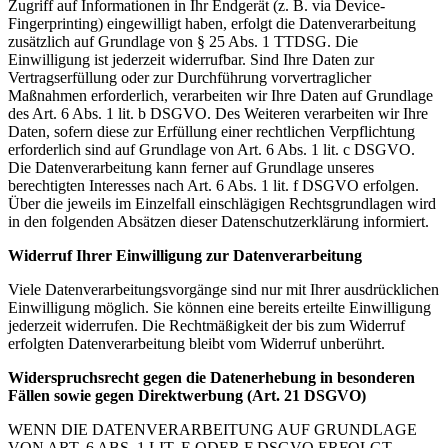
Zugriff auf Informationen in Ihr Endgerät (z. B. via Device-
Fingerprinting) eingewilligt haben, erfolgt die Datenverarbeitung
zusätzlich auf Grundlage von § 25 Abs. 1 TTDSG. Die
Einwilligung ist jederzeit widerrufbar. Sind Ihre Daten zur
Vertragserfüllung oder zur Durchführung vorvertraglicher
Maßnahmen erforderlich, verarbeiten wir Ihre Daten auf Grundlage
des Art. 6 Abs. 1 lit. b DSGVO. Des Weiteren verarbeiten wir Ihre
Daten, sofern diese zur Erfüllung einer rechtlichen Verpflichtung
erforderlich sind auf Grundlage von Art. 6 Abs. 1 lit. c DSGVO.
Die Datenverarbeitung kann ferner auf Grundlage unseres
berechtigten Interesses nach Art. 6 Abs. 1 lit. f DSGVO erfolgen.
Über die jeweils im Einzelfall einschlägigen Rechtsgrundlagen wird
in den folgenden Absätzen dieser Datenschutzerklärung informiert.
Widerruf Ihrer Einwilligung zur Datenverarbeitung
Viele Datenverarbeitungsvorgänge sind nur mit Ihrer ausdrücklichen
Einwilligung möglich. Sie können eine bereits erteilte Einwilligung
jederzeit widerrufen. Die Rechtmäßigkeit der bis zum Widerruf
erfolgten Datenverarbeitung bleibt vom Widerruf unberührt.
Widerspruchsrecht gegen die Datenerhebung in besonderen
Fällen sowie gegen Direktwerbung (Art. 21 DSGVO)
WENN DIE DATENVERARBEITUNG AUF GRUNDLAGE
VON ART. 6 ABS. 1 LIT. E ODER F DSGVO ERFOLGT,