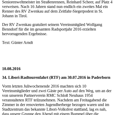
Seniorenweltmeister im Straßenrennen, Reinhard Scheer, auf Platz 4
verweisen. Nach 16 Jahren stand nun endlich ein zweites Mal ein
Renner des RV Zwenkau auf dem Zeitfahr-Siegerpodest in St.
Johann in Tirol.
Der RV Zwenkau gratuliert seinem Vereinsmitglied Wolfgang
Benndorf für die im gesamten Radsportjahr 2016 erzielten
hervorragenden Ergebnisse.
Text: Günter Arndt
10.08.2016
34. Libori-Radtourenfahrt (RTF) am 30.07.2016 in Paderborn
Vorm letzten Juliwochenende 2016 machten sich 10
Vereinsmitglieder und zwei Gäste per Auto auf den Weg, um an der
von unserem Partnerverein RMC Schloß Neuhaus 1954
veranstalteten RTF teilzunehmen. Nachdem am Freitagabend die
Zimmer in der renovierten Jugendherberge bezogen waren und im
Stadtzentrum das bekannte Libori-Volksfest stattfand, lag es nah,
dass unsere Gruppe den Abend mit einem Bummel über die