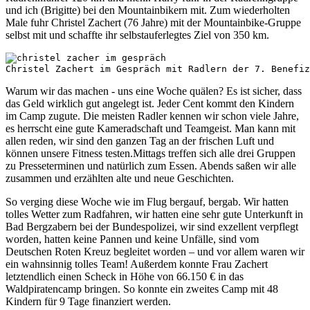
und ich (Brigitte) bei den Mountainbikern mit. Zum wiederholten
Male fuhr Christel Zachert (76 Jahre) mit der Mountainbike-Gruppe
selbst mit und schaffte ihr selbstauferlegtes Ziel von 350 km.
Christel Zachert im Gespräch mit Radlern der 7. Benefiz
Warum wir das machen - uns eine Woche quälen? Es ist sicher, dass
das Geld wirklich gut angelegt ist. Jeder Cent kommt den Kindern
im Camp zugute. Die meisten Radler kennen wir schon viele Jahre,
es herrscht eine gute Kameradschaft und Teamgeist. Man kann mit
allen reden, wir sind den ganzen Tag an der frischen Luft und
können unsere Fitness testen.Mittags treffen sich alle drei Gruppen
zu Presseterminen und natürlich zum Essen. Abends saßen wir alle
zusammen und erzählten alte und neue Geschichten.
So verging diese Woche wie im Flug bergauf, bergab. Wir hatten
tolles Wetter zum Radfahren, wir hatten eine sehr gute Unterkunft in
Bad Bergzabern bei der Bundespolizei, wir sind exzellent verpflegt
worden, hatten keine Pannen und keine Unfälle, sind vom
Deutschen Roten Kreuz begleitet worden – und vor allem waren wir
ein wahnsinnig tolles Team! Außerdem konnte Frau Zachert
letztendlich einen Scheck in Höhe von 66.150 € in das
Waldpiratencamp bringen. So konnte ein zweites Camp mit 48
Kindern für 9 Tage finanziert werden.