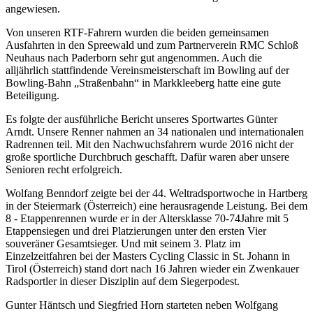
angewiesen.
Von unseren RTF-Fahrern wurden die beiden gemeinsamen
Ausfahrten in den Spreewald und zum Partnerverein RMC Schloß
Neuhaus nach Paderborn sehr gut angenommen. Auch die
alljährlich stattfindende Vereinsmeisterschaft im Bowling auf der
Bowling-Bahn „Straßenbahn“ in Markkleeberg hatte eine gute
Beteiligung.
Es folgte der ausführliche Bericht unseres Sportwartes Günter
Arndt. Unsere Renner nahmen an 34 nationalen und internationalen
Radrennen teil. Mit den Nachwuchsfahrern wurde 2016 nicht der
große sportliche Durchbruch geschafft. Dafür waren aber unsere
Senioren recht erfolgreich.
Wolfang Benndorf zeigte bei der 44. Weltradsportwoche in Hartberg
in der Steiermark (Österreich) eine herausragende Leistung. Bei dem
8 - Etappenrennen wurde er in der Altersklasse 70-74Jahre mit 5
Etappensiegen und drei Platzierungen unter den ersten Vier
souveräner Gesamtsieger. Und mit seinem 3. Platz im
Einzelzeitfahren bei der Masters Cycling Classic in St. Johann in
Tirol (Österreich) stand dort nach 16 Jahren wieder ein Zwenkauer
Radsportler in dieser Disziplin auf dem Siegerpodest.
Gunter Häntsch und Siegfried Horn starteten neben Wolfgang