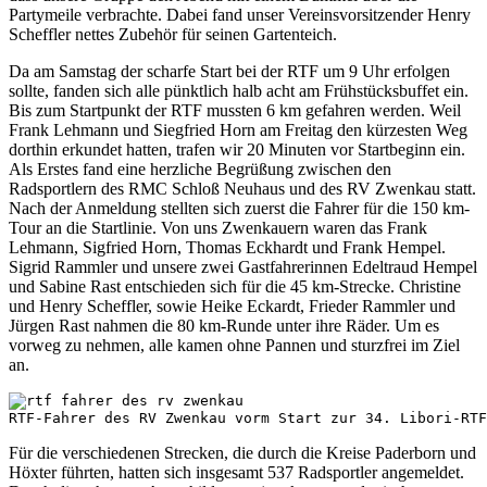
Partymeile verbrachte. Dabei fand unser Vereinsvorsitzender Henry
Scheffler nettes Zubehör für seinen Gartenteich.
Da am Samstag der scharfe Start bei der RTF um 9 Uhr erfolgen
sollte, fanden sich alle pünktlich halb acht am Frühstücksbuffet ein.
Bis zum Startpunkt der RTF mussten 6 km gefahren werden. Weil
Frank Lehmann und Siegfried Horn am Freitag den kürzesten Weg
dorthin erkundet hatten, trafen wir 20 Minuten vor Startbeginn ein.
Als Erstes fand eine herzliche Begrüßung zwischen den
Radsportlern des RMC Schloß Neuhaus und des RV Zwenkau statt.
Nach der Anmeldung stellten sich zuerst die Fahrer für die 150 km-
Tour an die Startlinie. Von uns Zwenkauern waren das Frank
Lehmann, Sigfried Horn, Thomas Eckhardt und Frank Hempel.
Sigrid Rammler und unsere zwei Gastfahrerinnen Edeltraud Hempel
und Sabine Rast entschieden sich für die 45 km-Strecke. Christine
und Henry Scheffler, sowie Heike Eckardt, Frieder Rammler und
Jürgen Rast nahmen die 80 km-Runde unter ihre Räder. Um es
vorweg zu nehmen, alle kamen ohne Pannen und sturzfrei im Ziel
an.
RTF-Fahrer des RV Zwenkau vorm Start zur 34. Libori-RTF
Für die verschiedenen Strecken, die durch die Kreise Paderborn und
Höxter führten, hatten sich insgesamt 537 Radsportler angemeldet.