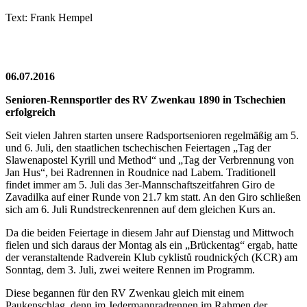
Text: Frank Hempel
06.07.2016
Senioren-Rennsportler des RV Zwenkau 1890 in Tschechien
erfolgreich
Seit vielen Jahren starten unsere Radsportsenioren regelmäßig am 5.
und 6. Juli, den staatlichen tschechischen Feiertagen „Tag der
Slawenapostel Kyrill und Method“ und „Tag der Verbrennung von
Jan Hus“, bei Radrennen in Roudnice nad Labem. Traditionell
findet immer am 5. Juli das 3er-Mannschaftszeitfahren Giro de
Zavadilka auf einer Runde von 21.7 km statt. An den Giro schließen
sich am 6. Juli Rundstreckenrennen auf dem gleichen Kurs an.
Da die beiden Feiertage in diesem Jahr auf Dienstag und Mittwoch
fielen und sich daraus der Montag als ein „Brückentag“ ergab, hatte
der veranstaltende Radverein Klub cyklistů roudnických (KCR) am
Sonntag, dem 3. Juli, zwei weitere Rennen im Programm.
Diese begannen für den RV Zwenkau gleich mit einem
Paukenschlag, denn im Jedermannradrennen im Rahmen der