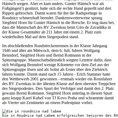
Häntsch sorgen. Aber es kam anders. Gunter Häntsch war als
Fußgänger(!) gestürzt, hatte sich die rechte Hand geprellt und drei
Rippen gebrochen. Damit waren für ihn die Radsporttage in
Roudnice schmerzhaft beendet. Dankenswerterweise sprang
Siegfried Horn für Gunter Häntsch in die Bresche. Er trug dazu bei,
dass die Mannschaft des RV Zwenkau beim Giro de Zavadilka in
der Klasse Gesamtalter ab 211 Jahre mit einem 2. Platz zum
wiederholten Mal auf dem Siegerpodest stand.
Im abschließenden Rundstreckenrennen in der Klasse Jahrgang
1946 und älter am Mittwoch, dem 6. Juli, fuhren Wolfgang
Benndorf, Siegfried Horn und Bernd Rottmann in der
Spitzengruppe. Mannschaftsdienstlich sorgten Letztere dafür, dass
sich Wolfgang Benndorf wenige Kilometer vor dem Ziel aus der
Spitzengruppe lösen und als Solist als Erster über den Zielstrich
fahren konnte. Damit stand nach 15 Jahren - Erich Stammer hatte
den Wettbewerb 2001 gewonnen - erstmals wieder ein Rennfahrer
des RV Zwenkau in der ältesten Klasse auf dem obersten Treppchen
des Siegerpodestes. Den Spurt der Verfolger und damit den 2. Platz
gewann Bernd Rottmann. Siegfried Horn unterlag in diesem Spurt
ganz knapp Karel Kubeš von TJ Kovo Praha und schrammte damit
als Vierter um Zentimeter an einem Podestplatz vorbei.
Die in Roudnice nad Labem erfolgreichen Senioren des RV