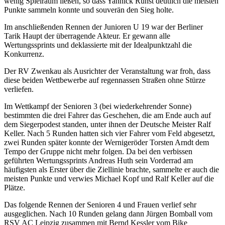
wenig Spielraum ließen, so dass Yannick Runst deutlich die meisten
Punkte sammeln konnte und souverän den Sieg holte.
Im anschließenden Rennen der Junioren U 19 war der Berliner
Tarik Haupt der überragende Akteur. Er gewann alle
Wertungssprints und deklassierte mit der Idealpunktzahl die
Konkurrenz.
Der RV Zwenkau als Ausrichter der Veranstaltung war froh, dass
diese beiden Wettbewerbe auf regennassen Straßen ohne Stürze
verliefen.
Im Wettkampf der Senioren 3 (bei wiederkehrender Sonne)
bestimmten die drei Fahrer das Geschehen, die am Ende auch auf
dem Siegerpodest standen, unter ihnen der Deutsche Meister Ralf
Keller. Nach 5 Runden hatten sich vier Fahrer vom Feld abgesetzt,
zwei Runden später konnte der Wernigeröder Torsten Arndt dem
Tempo der Gruppe nicht mehr folgen. Da bei den verbissen
geführten Wertungssprints Andreas Huth sein Vorderrad am
häufigsten als Erster über die Ziellinie brachte, sammelte er auch die
meisten Punkte und verwies Michael Kopf und Ralf Keller auf die
Plätze.
Das folgende Rennen der Senioren 4 und Frauen verlief sehr
ausgeglichen. Nach 10 Runden gelang dann Jürgen Bomball vom
RSV AC Leipzig zusammen mit Bernd Kessler vom Bike