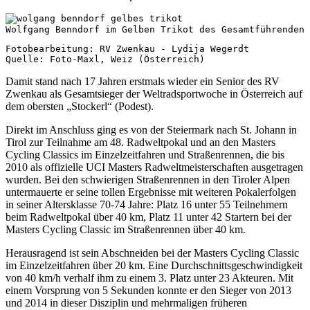
Wolfgang Benndorf im Gelben Trikot des Gesamtführenden 
Fotobearbeitung: RV Zwenkau - Lydija Wegerdt
Quelle: Foto-Maxl, Weiz (Österreich)
Damit stand nach 17 Jahren erstmals wieder ein Senior des RV
Zwenkau als Gesamtsieger der Weltradsportwoche in Österreich auf
dem obersten „Stockerl“ (Podest).
Direkt im Anschluss ging es von der Steiermark nach St. Johann in
Tirol zur Teilnahme am 48. Radweltpokal und an den Masters
Cycling Classics im Einzelzeitfahren und Straßenrennen, die bis
2010 als offizielle UCI Masters Radweltmeisterschaften ausgetragen
wurden. Bei den schwierigen Straßenrennen in den Tiroler Alpen
untermauerte er seine tollen Ergebnisse mit weiteren Pokalerfolgen
in seiner Altersklasse 70-74 Jahre: Platz 16 unter 55 Teilnehmern
beim Radweltpokal über 40 km, Platz 11 unter 42 Startern bei der
Masters Cycling Classic im Straßenrennen über 40 km.
Herausragend ist sein Abschneiden bei der Masters Cycling Classic
im Einzelzeitfahren über 20 km. Eine Durchschnittsgeschwindigkeit
von 40 km/h verhalf ihm zu einem 3. Platz unter 23 Akteuren. Mit
einem Vorsprung von 5 Sekunden konnte er den Sieger von 2013
und 2014 in dieser Disziplin und mehrmaligen früheren