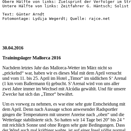
Obere Hälfte von links: Zielsprint der Verfolger im Str
Untere Hälfte von links: Zeitfahrer G. Häntsch; Solist
Text: Günter Arndt
Fotomontage: Lydija Wegerdt; Quelle: rajce.net
30.04.2016
Trainingslager Mallorca 2016
Nachdem letztes Jahr das Mallorca-Wetter im März nicht so
„prickelnd“ war, haben wir es dieses Mal mit dem April versucht
und vom 11. bis 25. April im Hotel „Timor“ im südlichen S‘ Arenal
(1 km vom Ballermann 6) gebucht. S‘Arenal wird von uns aller
zwei Jahre immer im Wechsel mit Alcúdia gewählt. Und für unsere
Zwecke hat sich das „Timor“ bewährt.
Um es vorweg zu nehmen, es war eine sehr gute Entscheidung mit
dem April. Denn nach Aussage schon anwesender Radsportler
gingen die Temperaturen mit unserer Anreise nach „oben“ und die
Wetterlage stabilisierte sich. So hatten wir 14 Tage bei 20° bis 24 °
mit reichlich Sonne und ohne Regen sehr gute Bedingungen. Dass
der Wind auch mal kräftiger wehte, ist auf einer Insel völlig normal.