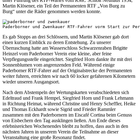
unter Führung des RTF-Wartes vom RMC Schloß Neuhaus 1954,
Martin Klösener, ein Teil der Permanenten RTF „Von Burg zu
Burg“ unter die Räder genommen werden konnte.
Paderborner und Zwenkauer RTF-Fahrer vorm Start zur Per
Es gab Stopps an drei Schlössern, und Martin Klösener gab dort
einen kurzen Einblick zu deren Entstehung. Zu unserer
Überraschung hatte am Wasserschloss Schwarzenraben Brigitte
Heinzel vom Paderborner Verein eine kleine, aber feine
Verpflegungsstelle eingerichtet. Siegfried Horn dankte ihr mit drei
Sonnenblumen vom angrenzenden Feld. Während einige
Paderborner RTF-Fahrer auf der Originalstrecke der Permanenten
weiter fuhren, erreichten wir nach 60 locker gefahrenen Kilometern
wieder unseren Ausgangsort.
Nach dem Abstempeln der Wertungskarten verabschiedeten sich
Edeltraud und Frank Hempel, Siegfried Horn und Frank Lehmann
in Richtung Heimat, während Christine und Henry Scheffler, Heike
und Thomas Eckhardt sowie Sigrid und Frieder Rammler
zusammen mit den Paderbornern im Eiscafé Cortina beim Genuss
von Eisbechern den Tag ausklingen ließen. Am Ende dieses
erlebnisreichen Wochenendes bleibt zu hoffen, dass auch in den
nächsten Jahren in unserem Verein die Teilnahme an dieser
Veranstaltung eine große Resonanz findet.