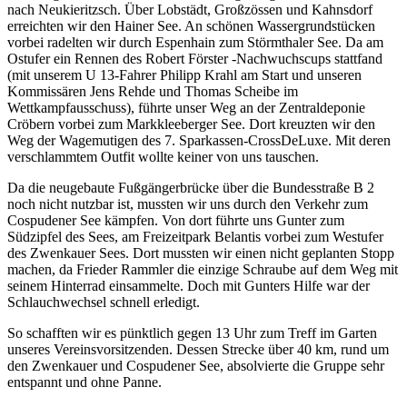
nach Neukieritzsch. Über Lobstädt, Großzössen und Kahnsdorf
erreichten wir den Hainer See. An schönen Wassergrundstücken
vorbei radelten wir durch Espenhain zum Störmthaler See. Da am
Ostufer ein Rennen des Robert Förster -Nachwuchscups stattfand
(mit unserem U 13-Fahrer Philipp Krahl am Start und unseren
Kommissären Jens Rehde und Thomas Scheibe im
Wettkampfausschuss), führte unser Weg an der Zentraldeponie
Cröbern vorbei zum Markkleeberger See. Dort kreuzten wir den
Weg der Wagemutigen des 7. Sparkassen-CrossDeLuxe. Mit deren
verschlammtem Outfit wollte keiner von uns tauschen.
Da die neugebaute Fußgängerbrücke über die Bundesstraße B 2
noch nicht nutzbar ist, mussten wir uns durch den Verkehr zum
Cospudener See kämpfen. Von dort führte uns Gunter zum
Südzipfel des Sees, am Freizeitpark Belantis vorbei zum Westufer
des Zwenkauer Sees. Dort mussten wir einen nicht geplanten Stopp
machen, da Frieder Rammler die einzige Schraube auf dem Weg mit
seinem Hinterrad einsammelte. Doch mit Gunters Hilfe war der
Schlauchwechsel schnell erledigt.
So schafften wir es pünktlich gegen 13 Uhr zum Treff im Garten
unseres Vereinsvorsitzenden. Dessen Strecke über 40 km, rund um
den Zwenkauer und Cospudener See, absolvierte die Gruppe sehr
entspannt und ohne Panne.