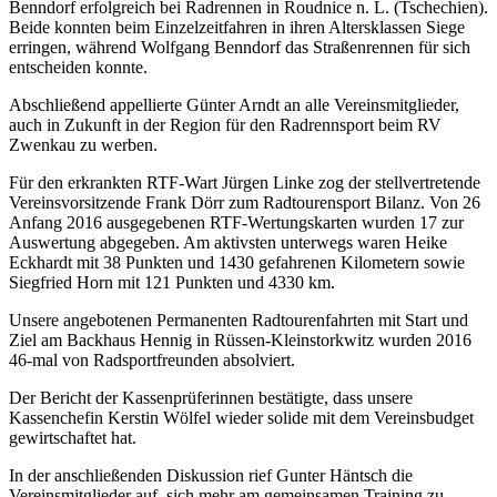
Benndorf erfolgreich bei Radrennen in Roudnice n. L. (Tschechien).
Beide konnten beim Einzelzeitfahren in ihren Altersklassen Siege
erringen, während Wolfgang Benndorf das Straßenrennen für sich
entscheiden konnte.
Abschließend appellierte Günter Arndt an alle Vereinsmitglieder,
auch in Zukunft in der Region für den Radrennsport beim RV
Zwenkau zu werben.
Für den erkrankten RTF-Wart Jürgen Linke zog der stellvertretende
Vereinsvorsitzende Frank Dörr zum Radtourensport Bilanz. Von 26
Anfang 2016 ausgegebenen RTF-Wertungskarten wurden 17 zur
Auswertung abgegeben. Am aktivsten unterwegs waren Heike
Eckhardt mit 38 Punkten und 1430 gefahrenen Kilometern sowie
Siegfried Horn mit 121 Punkten und 4330 km.
Unsere angebotenen Permanenten Radtourenfahrten mit Start und
Ziel am Backhaus Hennig in Rüssen-Kleinstorkwitz wurden 2016
46-mal von Radsportfreunden absolviert.
Der Bericht der Kassenprüferinnen bestätigte, dass unsere
Kassenchefin Kerstin Wölfel wieder solide mit dem Vereinsbudget
gewirtschaftet hat.
In der anschließenden Diskussion rief Gunter Häntsch die
Vereinsmitglieder auf, sich mehr am gemeinsamen Training zu