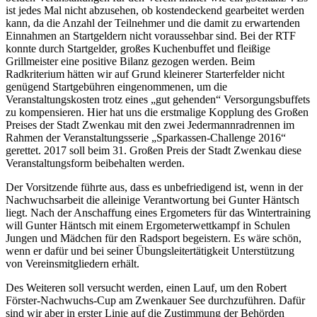
ist jedes Mal nicht abzusehen, ob kostendeckend gearbeitet werden
kann, da die Anzahl der Teilnehmer und die damit zu erwartenden
Einnahmen an Startgeldern nicht voraussehbar sind. Bei der RTF
konnte durch Startgelder, großes Kuchenbuffet und fleißige
Grillmeister eine positive Bilanz gezogen werden. Beim
Radkriterium hätten wir auf Grund kleinerer Starterfelder nicht
genügend Startgebühren eingenommenen, um die
Veranstaltungskosten trotz eines „gut gehenden“ Versorgungsbuffets
zu kompensieren. Hier hat uns die erstmalige Kopplung des Großen
Preises der Stadt Zwenkau mit den zwei Jedermannradrennen im
Rahmen der Veranstaltungsserie „Sparkassen-Challenge 2016“
gerettet. 2017 soll beim 31. Großen Preis der Stadt Zwenkau diese
Veranstaltungsform beibehalten werden.
Der Vorsitzende führte aus, dass es unbefriedigend ist, wenn in der
Nachwuchsarbeit die alleinige Verantwortung bei Gunter Häntsch
liegt. Nach der Anschaffung eines Ergometers für das Wintertraining
will Gunter Häntsch mit einem Ergometerwettkampf in Schulen
Jungen und Mädchen für den Radsport begeistern. Es wäre schön,
wenn er dafür und bei seiner Übungsleitertätigkeit Unterstützung
von Vereinsmitgliedern erhält.
Des Weiteren soll versucht werden, einen Lauf, um den Robert
Förster-Nachwuchs-Cup am Zwenkauer See durchzuführen. Dafür
sind wir aber in erster Linie auf die Zustimmung der Behörden