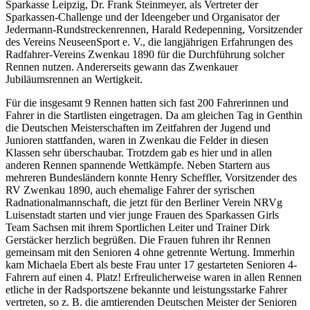
Sparkasse Leipzig, Dr. Frank Steinmeyer, als Vertreter der
Sparkassen-Challenge und der Ideengeber und Organisator der
Jedermann-Rundstreckenrennen, Harald Redepenning, Vorsitzender
des Vereins NeuseenSport e. V., die langjährigen Erfahrungen des
Radfahrer-Vereins Zwenkau 1890 für die Durchführung solcher
Rennen nutzen. Andererseits gewann das Zwenkauer
Jubiläumsrennen an Wertigkeit.
Für die insgesamt 9 Rennen hatten sich fast 200 Fahrerinnen und
Fahrer in die Startlisten eingetragen. Da am gleichen Tag in Genthin
die Deutschen Meisterschaften im Zeitfahren der Jugend und
Junioren stattfanden, waren in Zwenkau die Felder in diesen
Klassen sehr überschaubar. Trotzdem gab es hier und in allen
anderen Rennen spannende Wettkämpfe. Neben Startern aus
mehreren Bundesländern konnte Henry Scheffler, Vorsitzender des
RV Zwenkau 1890, auch ehemalige Fahrer der syrischen
Radnationalmannschaft, die jetzt für den Berliner Verein NRVg
Luisenstadt starten und vier junge Frauen des Sparkassen Girls
Team Sachsen mit ihrem Sportlichen Leiter und Trainer Dirk
Gerstäcker herzlich begrüßen. Die Frauen fuhren ihr Rennen
gemeinsam mit den Senioren 4 ohne getrennte Wertung. Immerhin
kam Michaela Ebert als beste Frau unter 17 gestarteten Senioren 4-
Fahrern auf einen 4. Platz! Erfreulicherweise waren in allen Rennen
etliche in der Radsportszene bekannte und leistungsstarke Fahrer
vertreten, so z. B. die amtierenden Deutschen Meister der Senioren