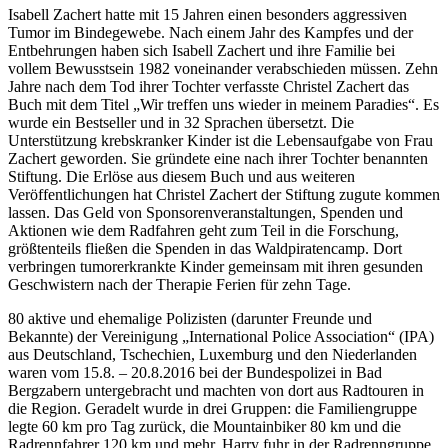
Isabell Zachert hatte mit 15 Jahren einen besonders aggressiven
Tumor im Bindegewebe. Nach einem Jahr des Kampfes und der
Entbehrungen haben sich Isabell Zachert und ihre Familie bei
vollem Bewusstsein 1982 voneinander verabschieden müssen. Zehn
Jahre nach dem Tod ihrer Tochter verfasste Christel Zachert das
Buch mit dem Titel „Wir treffen uns wieder in meinem Paradies“. Es
wurde ein Bestseller und in 32 Sprachen übersetzt. Die
Unterstützung krebskranker Kinder ist die Lebensaufgabe von Frau
Zachert geworden. Sie gründete eine nach ihrer Tochter benannten
Stiftung. Die Erlöse aus diesem Buch und aus weiteren
Veröffentlichungen hat Christel Zachert der Stiftung zugute kommen
lassen. Das Geld von Sponsorenveranstaltungen, Spenden und
Aktionen wie dem Radfahren geht zum Teil in die Forschung,
größtenteils fließen die Spenden in das Waldpiratencamp. Dort
verbringen tumorerkrankte Kinder gemeinsam mit ihren gesunden
Geschwistern nach der Therapie Ferien für zehn Tage.
80 aktive und ehemalige Polizisten (darunter Freunde und
Bekannte) der Vereinigung „International Police Association“ (IPA)
aus Deutschland, Tschechien, Luxemburg und den Niederlanden
waren vom 15.8. – 20.8.2016 bei der Bundespolizei in Bad
Bergzabern untergebracht und machten von dort aus Radtouren in
die Region. Geradelt wurde in drei Gruppen: die Familiengruppe
legte 60 km pro Tag zurück, die Mountainbiker 80 km und die
Radrennfahrer 120 km und mehr. Harry fuhr in der Radrenngruppe