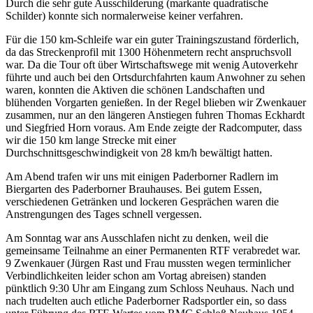
Durch die sehr gute Ausschilderung (markante quadratische
Schilder) konnte sich normalerweise keiner verfahren.
Für die 150 km-Schleife war ein guter Trainingszustand förderlich,
da das Streckenprofil mit 1300 Höhenmetern recht anspruchsvoll
war. Da die Tour oft über Wirtschaftswege mit wenig Autoverkehr
führte und auch bei den Ortsdurchfahrten kaum Anwohner zu sehen
waren, konnten die Aktiven die schönen Landschaften und
blühenden Vorgarten genießen. In der Regel blieben wir Zwenkauer
zusammen, nur an den längeren Anstiegen fuhren Thomas Eckhardt
und Siegfried Horn voraus. Am Ende zeigte der Radcomputer, dass
wir die 150 km lange Strecke mit einer
Durchschnittsgeschwindigkeit von 28 km/h bewältigt hatten.
Am Abend trafen wir uns mit einigen Paderborner Radlern im
Biergarten des Paderborner Brauhauses. Bei gutem Essen,
verschiedenen Getränken und lockeren Gesprächen waren die
Anstrengungen des Tages schnell vergessen.
Am Sonntag war ans Ausschlafen nicht zu denken, weil die
gemeinsame Teilnahme an einer Permanenten RTF verabredet war.
9 Zwenkauer (Jürgen Rast und Frau mussten wegen terminlicher
Verbindlichkeiten leider schon am Vortag abreisen) standen
pünktlich 9:30 Uhr am Eingang zum Schloss Neuhaus. Nach und
nach trudelten auch etliche Paderborner Radsportler ein, so dass