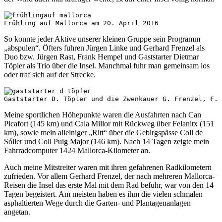
Frühling auf Mallorca am 20. April 2016
So konnte jeder Aktive unserer kleinen Gruppe sein Programm
„abspulen“. Öfters fuhren Jürgen Linke und Gerhard Frenzel als
Duo bzw. Jürgen Rast, Frank Hempel und Gaststarter Dietmar
Töpler als Trio über die Insel. Manchmal fuhr man gemeinsam los
oder traf sich auf der Strecke.
Gaststarter D. Töpler und die Zwenkauer G. Frenzel, F. 
Meine sportlichen Höhepunkte waren die Ausfahrten nach Can
Picafort (145 km) und Cala Millor mit Rückweg über Felanitx (151
km), sowie mein alleiniger „Ritt“ über die Gebirgspässe Coll de
Sóller und Coll Puig Major (146 km). Nach 14 Tagen zeigte mein
Fahrradcomputer 1424 Mallorca-Kilometer an.
Auch meine Mitstreiter waren mit ihren gefahrenen Radkilometern
zufrieden. Vor allem Gerhard Frenzel, der nach mehreren Mallorca-
Reisen die Insel das erste Mal mit dem Rad befuhr, war von den 14
Tagen begeistert. Am meisten haben es ihm die vielen schmalen
asphaltierten Wege durch die Garten- und Plantagenanlagen
angetan.