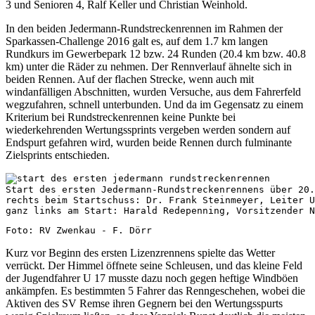
3 und Senioren 4, Ralf Keller und Christian Weinhold.
In den beiden Jedermann-Rundstreckenrennen im Rahmen der
Sparkassen-Challenge 2016 galt es, auf dem 1.7 km langen
Rundkurs im Gewerbepark 12 bzw. 24 Runden (20.4 km bzw. 40.8
km) unter die Räder zu nehmen. Der Rennverlauf ähnelte sich in
beiden Rennen. Auf der flachen Strecke, wenn auch mit
windanfälligen Abschnitten, wurden Versuche, aus dem Fahrerfeld
wegzufahren, schnell unterbunden. Und da im Gegensatz zu einem
Kriterium bei Rundstreckenrennen keine Punkte bei
wiederkehrenden Wertungssprints vergeben werden sondern auf
Endspurt gefahren wird, wurden beide Rennen durch fulminante
Zielsprints entschieden.
Start des ersten Jedermann-Rundstreckenrennens über 20.
rechts beim Startschuss: Dr. Frank Steinmeyer, Leiter 
ganz links am Start: Harald Redepenning, Vorsitzender N
Foto: RV Zwenkau - F. Dörr
Kurz vor Beginn des ersten Lizenzrennens spielte das Wetter
verrückt. Der Himmel öffnete seine Schleusen, und das kleine Feld
der Jugendfahrer U 17 musste dazu noch gegen heftige Windböen
ankämpfen. Es bestimmten 5 Fahrer das Renngeschehen, wobei die
Aktiven des SV Remse ihren Gegnern bei den Wertungsspurts