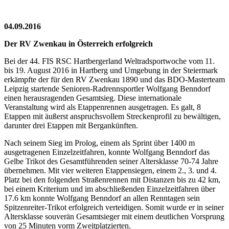
04.09.2016
Der RV Zwenkau in Österreich erfolgreich
Bei der 44. FIS RSC Hartbergerland Weltradsportwoche vom 11.
bis 19. August 2016 in Hartberg und Umgebung in der Steiermark
erkämpfte der für den RV Zwenkau 1890 und das BDO-Masterteam
Leipzig startende Senioren-Radrennsportler Wolfgang Benndorf
einen herausragenden Gesamtsieg. Diese internationale
Veranstaltung wird als Etappenrennen ausgetragen. Es galt, 8
Etappen mit äußerst anspruchsvollem Streckenprofil zu bewältigen,
darunter drei Etappen mit Bergankünften.
Nach seinem Sieg im Prolog, einem als Sprint über 1400 m
ausgetragenen Einzelzeitfahren, konnte Wolfgang Benndorf das
Gelbe Trikot des Gesamtführenden seiner Altersklasse 70-74 Jahre
übernehmen. Mit vier weiteren Etappensiegen, einem 2., 3. und 4.
Platz bei den folgenden Straßenrennen mit Distanzen bis zu 42 km,
bei einem Kriterium und im abschließenden Einzelzeitfahren über
17.6 km konnte Wolfgang Benndorf an allen Renntagen sein
Spitzenreiter-Trikot erfolgreich verteidigen. Somit wurde er in seiner
Altersklasse souverän Gesamtsieger mit einem deutlichen Vorsprung
von 25 Minuten vorm Zweitplatzierten.