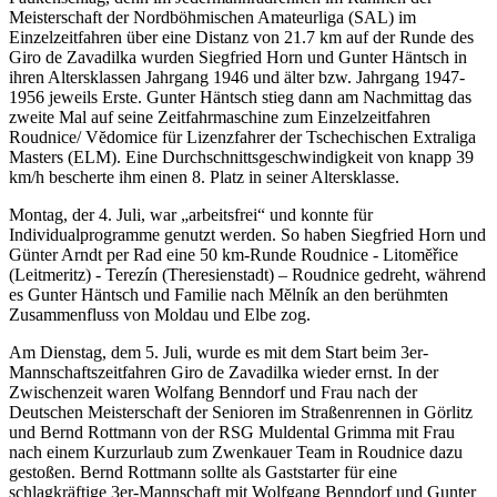
Meisterschaft der Nordböhmischen Amateurliga (SAL) im
Einzelzeitfahren über eine Distanz von 21.7 km auf der Runde des
Giro de Zavadilka wurden Siegfried Horn und Gunter Häntsch in
ihren Altersklassen Jahrgang 1946 und älter bzw. Jahrgang 1947-
1956 jeweils Erste. Gunter Häntsch stieg dann am Nachmittag das
zweite Mal auf seine Zeitfahrmaschine zum Einzelzeitfahren
Roudnice/ Vĕdomice für Lizenzfahrer der Tschechischen Extraliga
Masters (ELM). Eine Durchschnittsgeschwindigkeit von knapp 39
km/h bescherte ihm einen 8. Platz in seiner Altersklasse.
Montag, der 4. Juli, war „arbeitsfrei“ und konnte für
Individualprogramme genutzt werden. So haben Siegfried Horn und
Günter Arndt per Rad eine 50 km-Runde Roudnice - Litomĕřice
(Leitmeritz) - Terezín (Theresienstadt) – Roudnice gedreht, während
es Gunter Häntsch und Familie nach Mĕlník an den berühmten
Zusammenfluss von Moldau und Elbe zog.
Am Dienstag, dem 5. Juli, wurde es mit dem Start beim 3er-
Mannschaftszeitfahren Giro de Zavadilka wieder ernst. In der
Zwischenzeit waren Wolfang Benndorf und Frau nach der
Deutschen Meisterschaft der Senioren im Straßenrennen in Görlitz
und Bernd Rottmann von der RSG Muldental Grimma mit Frau
nach einem Kurzurlaub zum Zwenkauer Team in Roudnice dazu
gestoßen. Bernd Rottmann sollte als Gaststarter für eine
schlagkräftige 3er-Mannschaft mit Wolfgang Benndorf und Gunter