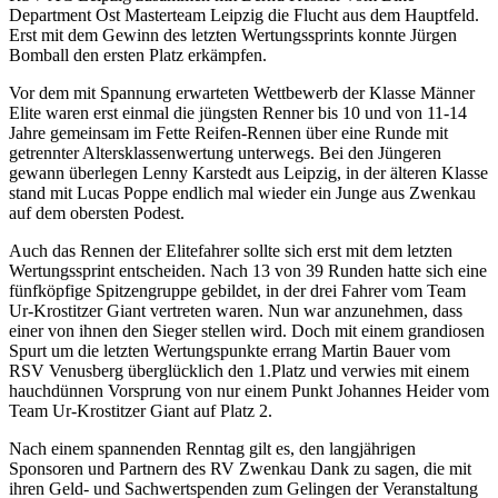
Department Ost Masterteam Leipzig die Flucht aus dem Hauptfeld.
Erst mit dem Gewinn des letzten Wertungssprints konnte Jürgen
Bomball den ersten Platz erkämpfen.
Vor dem mit Spannung erwarteten Wettbewerb der Klasse Männer
Elite waren erst einmal die jüngsten Renner bis 10 und von 11-14
Jahre gemeinsam im Fette Reifen-Rennen über eine Runde mit
getrennter Altersklassenwertung unterwegs. Bei den Jüngeren
gewann überlegen Lenny Karstedt aus Leipzig, in der älteren Klasse
stand mit Lucas Poppe endlich mal wieder ein Junge aus Zwenkau
auf dem obersten Podest.
Auch das Rennen der Elitefahrer sollte sich erst mit dem letzten
Wertungssprint entscheiden. Nach 13 von 39 Runden hatte sich eine
fünfköpfige Spitzengruppe gebildet, in der drei Fahrer vom Team
Ur-Krostitzer Giant vertreten waren. Nun war anzunehmen, dass
einer von ihnen den Sieger stellen wird. Doch mit einem grandiosen
Spurt um die letzten Wertungspunkte errang Martin Bauer vom
RSV Venusberg überglücklich den 1.Platz und verwies mit einem
hauchdünnen Vorsprung von nur einem Punkt Johannes Heider vom
Team Ur-Krostitzer Giant auf Platz 2.
Nach einem spannenden Renntag gilt es, den langjährigen
Sponsoren und Partnern des RV Zwenkau Dank zu sagen, die mit
ihren Geld- und Sachwertspenden zum Gelingen der Veranstaltung