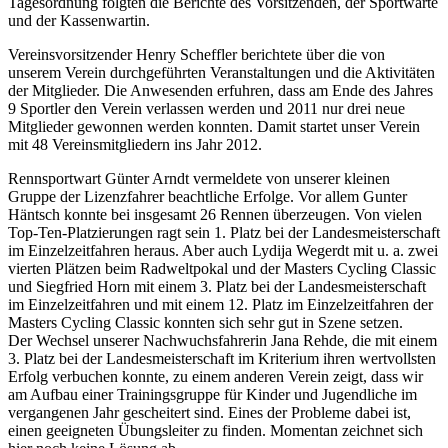
Tagesordnung folgten die Berichte des Vorsitzenden, der Sportwarte
und der Kassenwartin.
Vereinsvorsitzender Henry Scheffler berichtete über die von
unserem Verein durchgeführten Veranstaltungen und die Aktivitäten
der Mitglieder. Die Anwesenden erfuhren, dass am Ende des Jahres
9 Sportler den Verein verlassen werden und 2011 nur drei neue
Mitglieder gewonnen werden konnten. Damit startet unser Verein
mit 48 Vereinsmitgliedern ins Jahr 2012.
Rennsportwart Günter Arndt vermeldete von unserer kleinen
Gruppe der Lizenzfahrer beachtliche Erfolge. Vor allem Gunter
Häntsch konnte bei insgesamt 26 Rennen überzeugen. Von vielen
Top-Ten-Platzierungen ragt sein 1. Platz bei der Landesmeisterschaft
im Einzelzeitfahren heraus. Aber auch Lydija Wegerdt mit u. a. zwei
vierten Plätzen beim Radweltpokal und der Masters Cycling Classic
und Siegfried Horn mit einem 3. Platz bei der Landesmeisterschaft
im Einzelzeitfahren und mit einem 12. Platz im Einzelzeitfahren der
Masters Cycling Classic konnten sich sehr gut in Szene setzen.
Der Wechsel unserer Nachwuchsfahrerin Jana Rehde, die mit einem
3. Platz bei der Landesmeisterschaft im Kriterium ihren wertvollsten
Erfolg verbuchen konnte, zu einem anderen Verein zeigt, dass wir
am Aufbau einer Trainingsgruppe für Kinder und Jugendliche im
vergangenen Jahr gescheitert sind. Eines der Probleme dabei ist,
einen geeigneten Übungsleiter zu finden. Momentan zeichnet sich