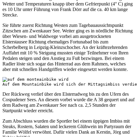
Wetter und Temperaturen knapp über dem Gefrierpunkt (4° C) ging
es 10 Uhr unter Führung von Frank Dörr auf die ca. 40 km lange
Strecke.
Sie führte zuerst Richtung Westen zum Tagebauaussichtspunkt
Zitzschen am Zwenkauer See. Weiter ging es in nördliche Richtung
über Wiesen- und Waldwege vorbei am ausgetrockneten
Elsterstausee Richtung ehemaliges Fortunabad bis zum
Scherbelberg in Leipzig-Kleinzschocher. An der kräftezehrenden
Auffahrt mit 10 % Steigung mussten einige Teilnehmer von Ihren
Pedalen steigen und den Anstieg zu Fuß bezwingen. Bei einem
Radler löste sich sogar das Hinterrad aus dem Rahmen, welches
aber mit schnellen Handgriffen wieder eingesetzt werden konnte.
Auf dem Mountainbike wird sich der Mittagsimbiss verdie
Der Rückweg verlief über den Elsterradweg bis zu den Ufern des
Cospudener Sees. An diesem vorbei wurde die A 38 gequert und auf
dem Radweg am Zwenkauer See nach ca. 2,5 Stunden der
Startpunkt wieder erreicht.
Zum Abschluss wurden die Sportler bei einem üppigen Imbiss mit
Steaks, Rostern, Salaten und leckerem Glühwein im Partyraum der
Familie Wölfel verwöhnt. Dafür vielen Dank an Kerstin, Jörg und