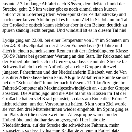
rasante 2.3 km lange Abfahrt nach Kössen, dem tiefsten Punkt der
Strecke, geht. 2.5 km weiter gibt es noch einmal einen kurzen
"Stich" zum Loferberg (dem Wendepunkt der Zeitfahrstrecke) und
nach einer kurzen Abfahrt geht es bis zum Ziel in St. Johann im Tal
der Großache optisch kaum sichtbar aber in den Beinen deutlich zu
spüren ständig leicht bergan. Und windstill ist es in diesem Tal nie!
Lydija ging am 22.08. bei einer Temperatur von 34° im Schatten um
den 43. Radweltpokal in der ältesten Frauenklasse (60 Jahre und
älter) in einem gemeinsamen Rennen mit der nächstjüngeren Klasse
(50-59 Jahre) bei getrennter Wertung an den Start. Ihr Rückstand auf
der Huberhöhe hielt sich in Grenzen, so dass sie auf der Strecke bis
Schwendt allein in einer Aufholjagd an eine Gruppe mit zwei
jüngeren Fahrerinnen und der Niederländerin Elisabeth van de Ven
aus ihrer Altersklasse heran kam. Als gute Abfahrerin konnte sie sich
bei der "Schussfahrt" hinunter nach Kössen - 71.1 km/h zeigte ihr
Fahrrad-Computer als Maximalgeschwindigkeit an - aus der Gruppe
absetzen. Die Aufholjagd und die Alleinfahrt ab Kössen im Tal der
Großache hatten viel Kraft gekostet, so dass am Ende die "Körner"
nicht reichten, um den Vorsprung zu halten. 5 km vorm Ziel wurde
sie von den drei Mitstreiterinnen wieder eingeholt. Im Sprint ging es
um Platz drei (die ersten zwei ihrer Altersgruppe waren an der
Huberhöhe uneinholbar davon gezogen). Hier hatte die
Niederländerin, auf der Strecke die schwächere Fahrerin, mehr
zuzusetzen, so dass Lydija eine Radlänge zu einem Podestplatz