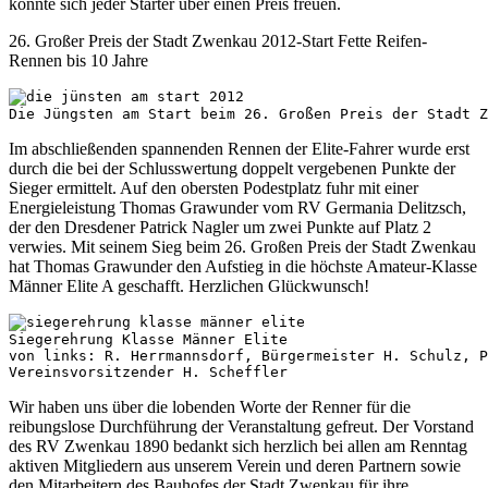
konnte sich jeder Starter über einen Preis freuen.
26. Großer Preis der Stadt Zwenkau 2012-Start Fette Reifen-
Rennen bis 10 Jahre
Die Jüngsten am Start beim 26. Großen Preis der Stadt Z
Im abschließenden spannenden Rennen der Elite-Fahrer wurde erst
durch die bei der Schlusswertung doppelt vergebenen Punkte der
Sieger ermittelt. Auf den obersten Podestplatz fuhr mit einer
Energieleistung Thomas Grawunder vom RV Germania Delitzsch,
der den Dresdener Patrick Nagler um zwei Punkte auf Platz 2
verwies. Mit seinem Sieg beim 26. Großen Preis der Stadt Zwenkau
hat Thomas Grawunder den Aufstieg in die höchste Amateur-Klasse
Männer Elite A geschafft. Herzlichen Glückwunsch!
Siegerehrung Klasse Männer Elite
von links: R. Herrmannsdorf, Bürgermeister H. Schulz, P
Vereinsvorsitzender H. Scheffler
Wir haben uns über die lobenden Worte der Renner für die
reibungslose Durchführung der Veranstaltung gefreut. Der Vorstand
des RV Zwenkau 1890 bedankt sich herzlich bei allen am Renntag
aktiven Mitgliedern aus unserem Verein und deren Partnern sowie
den Mitarbeitern des Bauhofes der Stadt Zwenkau für ihre