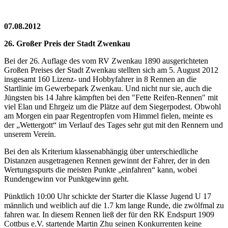
07.08.2012
26. Großer Preis der Stadt Zwenkau
Bei der 26. Auflage des vom RV Zwenkau 1890 ausgerichteten
Großen Preises der Stadt Zwenkau stellten sich am 5. August 2012
insgesamt 160 Lizenz- und Hobbyfahrer in 8 Rennen an die
Startlinie im Gewerbepark Zwenkau. Und nicht nur sie, auch die
Jüngsten bis 14 Jahre kämpften bei den "Fette Reifen-Rennen" mit
viel Elan und Ehrgeiz um die Plätze auf dem Siegerpodest. Obwohl
am Morgen ein paar Regentropfen vom Himmel fielen, meinte es
der „Wettergott“ im Verlauf des Tages sehr gut mit den Rennern und
unserem Verein.
Bei den als Kriterium klassenabhängig über unterschiedliche
Distanzen ausgetragenen Rennen gewinnt der Fahrer, der in den
Wertungsspurts die meisten Punkte „einfahren“ kann, wobei
Rundengewinn vor Punktgewinn geht.
Pünktlich 10:00 Uhr schickte der Starter die Klasse Jugend U 17
männlich und weiblich auf die 1.7 km lange Runde, die zwölfmal zu
fahren war. In diesem Rennen ließ der für den RK Endspurt 1909
Cottbus e.V. startende Martin Zhu seinen Konkurrenten keine