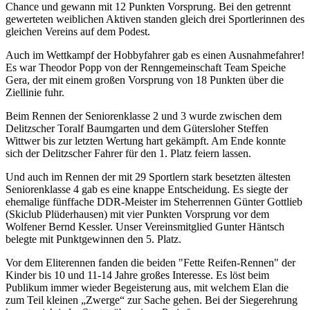
Chance und gewann mit 12 Punkten Vorsprung. Bei den getrennt
gewerteten weiblichen Aktiven standen gleich drei Sportlerinnen des
gleichen Vereins auf dem Podest.
Auch im Wettkampf der Hobbyfahrer gab es einen Ausnahmefahrer!
Es war Theodor Popp von der Renngemeinschaft Team Speiche
Gera, der mit einem großen Vorsprung von 18 Punkten über die
Ziellinie fuhr.
Beim Rennen der Seniorenklasse 2 und 3 wurde zwischen dem
Delitzscher Toralf Baumgarten und dem Gütersloher Steffen
Wittwer bis zur letzten Wertung hart gekämpft. Am Ende konnte
sich der Delitzscher Fahrer für den 1. Platz feiern lassen.
Und auch im Rennen der mit 29 Sportlern stark besetzten ältesten
Seniorenklasse 4 gab es eine knappe Entscheidung. Es siegte der
ehemalige fünffache DDR-Meister im Steherrennen Günter Gottlieb
(Skiclub Plüderhausen) mit vier Punkten Vorsprung vor dem
Wolfener Bernd Kessler. Unser Vereinsmitglied Gunter Häntsch
belegte mit Punktgewinnen den 5. Platz.
Vor dem Eliterennen fanden die beiden "Fette Reifen-Rennen" der
Kinder bis 10 und 11-14 Jahre großes Interesse. Es löst beim
Publikum immer wieder Begeisterung aus, mit welchem Elan die
zum Teil kleinen „Zwerge“ zur Sache gehen. Bei der Siegerehrung