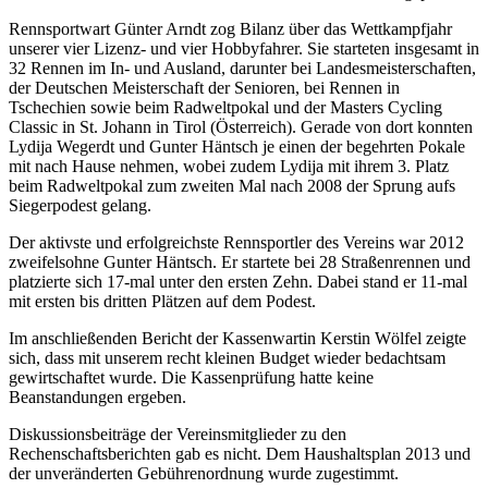
Rennsportwart Günter Arndt zog Bilanz über das Wettkampfjahr
unserer vier Lizenz- und vier Hobbyfahrer. Sie starteten insgesamt in
32 Rennen im In- und Ausland, darunter bei Landesmeisterschaften,
der Deutschen Meisterschaft der Senioren, bei Rennen in
Tschechien sowie beim Radweltpokal und der Masters Cycling
Classic in St. Johann in Tirol (Österreich). Gerade von dort konnten
Lydija Wegerdt und Gunter Häntsch je einen der begehrten Pokale
mit nach Hause nehmen, wobei zudem Lydija mit ihrem 3. Platz
beim Radweltpokal zum zweiten Mal nach 2008 der Sprung aufs
Siegerpodest gelang.
Der aktivste und erfolgreichste Rennsportler des Vereins war 2012
zweifelsohne Gunter Häntsch. Er startete bei 28 Straßenrennen und
platzierte sich 17-mal unter den ersten Zehn. Dabei stand er 11-mal
mit ersten bis dritten Plätzen auf dem Podest.
Im anschließenden Bericht der Kassenwartin Kerstin Wölfel zeigte
sich, dass mit unserem recht kleinen Budget wieder bedachtsam
gewirtschaftet wurde. Die Kassenprüfung hatte keine
Beanstandungen ergeben.
Diskussionsbeiträge der Vereinsmitglieder zu den
Rechenschaftsberichten gab es nicht. Dem Haushaltsplan 2013 und
der unveränderten Gebührenordnung wurde zugestimmt.