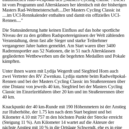
ist vom Programm und Altersklassen her identisch mit der bisherigen
Masters Rad-Weltmeisterschaft....Der Masters Cycling Classic ist
....im UCI-Rennkalender enthalten und damit ein offizielles UCI-
Rennen...."
Die Statusänderung hatte keinen Einfluss auf das hohe sportliche
Niveau der zu den größten Radsportereignissen der Welt zählenden
Veranstaltung, denn fast alle Sieger und starke Teilnehmer
vergangener Jahre hatten gemeldet. Am Start waren über 3400
Radrennsportler aus 52 Nationen, die in 51 nach Altersklassen
gegliederten Wettbewerben um die begehrten Medaillen und Pokale
kämpften.
Unter ihnen waren mit Lydija Wegerdt und Siegfried Horn auch
zwei Vertreter des RV Zwenkau. Lydija startete beim Radweltpokal-
Rennen und bei der Masters Cycling Classic im Straßenrennen über
eine Distanz von jeweils 40 km, Siegfried bei der Masters Cycling
Classic im Einzelzeitfahren über 20 km und im Straßenrennen über
40 km.
Knackpunkt der 40 km-Runde mit 190 Höhenmetern ist der Anstieg
zur Huberhöhe, der 1.75 km nach dem Start beginnt und bei
Kilometer 4.10 mit 757 m den höchsten Punkt der Strecke erreicht
(Steigung 11 %). Am Kilometer 14 wartet auf die Akteure der
nächste Anstieg mit 10 % in die Ortslage Schwendt, ehe es in eine