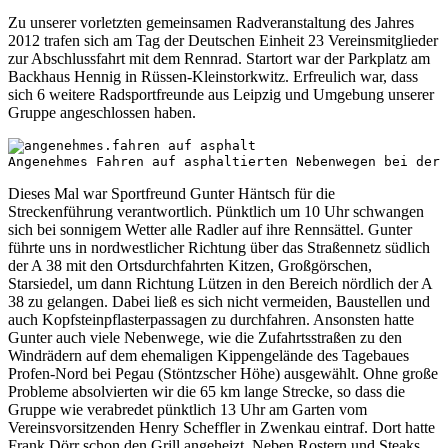
Zu unserer vorletzten gemeinsamen Radveranstaltung des Jahres
2012 trafen sich am Tag der Deutschen Einheit 23 Vereinsmitglieder
zur Abschlussfahrt mit dem Rennrad. Startort war der Parkplatz am
Backhaus Hennig in Rüssen-Kleinstorkwitz. Erfreulich war, dass
sich 6 weitere Radsportfreunde aus Leipzig und Umgebung unserer
Gruppe angeschlossen haben.
Angenehmes Fahren auf asphaltierten Nebenwegen bei der 
Dieses Mal war Sportfreund Gunter Häntsch für die
Streckenführung verantwortlich. Pünktlich um 10 Uhr schwangen
sich bei sonnigem Wetter alle Radler auf ihre Rennsättel. Gunter
führte uns in nordwestlicher Richtung über das Straßennetz südlich
der A 38 mit den Ortsdurchfahrten Kitzen, Großgörschen,
Starsiedel, um dann Richtung Lützen in den Bereich nördlich der A
38 zu gelangen. Dabei ließ es sich nicht vermeiden, Baustellen und
auch Kopfsteinpflasterpassagen zu durchfahren. Ansonsten hatte
Gunter auch viele Nebenwege, wie die Zufahrtsstraßen zu den
Windrädern auf dem ehemaligen Kippengelände des Tagebaues
Profen-Nord bei Pegau (Stöntzscher Höhe) ausgewählt. Ohne große
Probleme absolvierten wir die 65 km lange Strecke, so dass die
Gruppe wie verabredet pünktlich 13 Uhr am Garten vom
Vereinsvorsitzenden Henry Scheffler in Zwenkau eintraf. Dort hatte
Frank Dörr schon den Grill angeheizt. Neben Rostern und Steaks