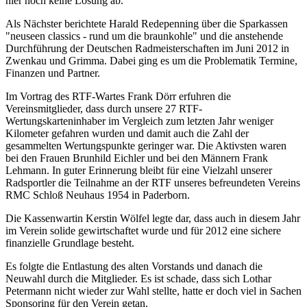
hier noch keine Lösung ab.
Als Nächster berichtete Harald Redepenning über die Sparkassen
"neuseen classics - rund um die braunkohle" und die anstehende
Durchführung der Deutschen Radmeisterschaften im Juni 2012 in
Zwenkau und Grimma. Dabei ging es um die Problematik Termine,
Finanzen und Partner.
Im Vortrag des RTF-Wartes Frank Dörr erfuhren die
Vereinsmitglieder, dass durch unsere 27 RTF-
Wertungskarteninhaber im Vergleich zum letzten Jahr weniger
Kilometer gefahren wurden und damit auch die Zahl der
gesammelten Wertungspunkte geringer war. Die Aktivsten waren
bei den Frauen Brunhild Eichler und bei den Männern Frank
Lehmann. In guter Erinnerung bleibt für eine Vielzahl unserer
Radsportler die Teilnahme an der RTF unseres befreundeten Vereins
RMC Schloß Neuhaus 1954 in Paderborn.
Die Kassenwartin Kerstin Wölfel legte dar, dass auch in diesem Jahr
im Verein solide gewirtschaftet wurde und für 2012 eine sichere
finanzielle Grundlage besteht.
Es folgte die Entlastung des alten Vorstands und danach die
Neuwahl durch die Mitglieder. Es ist schade, dass sich Lothar
Petermann nicht wieder zur Wahl stellte, hatte er doch viel in Sachen
Sponsoring für den Verein getan.