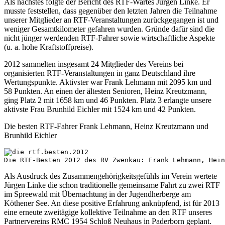
Als nächstes folgte der Bericht des RTF-Wartes Jürgen Linke. Er
musste feststellen, dass gegenüber den letzten Jahren die Teilnahme
unserer Mitglieder an RTF-Veranstaltungen zurückgegangen ist und
weniger Gesamtkilometer gefahren wurden. Gründe dafür sind die
nicht jünger werdenden RTF-Fahrer sowie wirtschaftliche Aspekte
(u. a. hohe Kraftstoffpreise).
2012 sammelten insgesamt 24 Mitglieder des Vereins bei
organisierten RTF-Veranstaltungen in ganz Deutschland ihre
Wertungspunkte. Aktivster war Frank Lehmann mit 2095 km und
58 Punkten. An einen der ältesten Senioren, Heinz Kreutzmann,
ging Platz 2 mit 1658 km und 46 Punkten. Platz 3 erlangte unsere
aktivste Frau Brunhild Eichler mit 1524 km und 42 Punkten.
Die besten RTF-Fahrer Frank Lehmann, Heinz Kreutzmann und
Brunhild Eichler
Die RTF-Besten 2012 des RV Zwenkau: Frank Lehmann, Hein
Als Ausdruck des Zusammengehörigkeitsgefühls im Verein wertete
Jürgen Linke die schon traditionelle gemeinsame Fahrt zu zwei RTF
im Spreewald mit Übernachtung in der Jugendherberge am
Köthener See. An diese positive Erfahrung anknüpfend, ist für 2013
eine erneute zweitägige kollektive Teilnahme an den RTF unseres
Partnervereins RMC 1954 Schloß Neuhaus in Paderborn geplant.