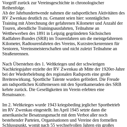
Vorgriff zurück zur Vereinsgeschichte in chronologischer
Reihenfolge.
Ab der Jahrhundertwende nahmen die radsportlichen Aktivitäten des
RV Zwenkau deutlich zu. Genannt seien hier: sonntägliches
Training mit Abrechnung der gefahrenen Kilometer und Anzahl der
Touren, abendliche Trainingsausfahrten, Teilnahme an
Wettbewerben des 1891 in Leipzig gegründeten Sächsischen
Radfahrer-Bundes (SRB) im Tourenfahren um die meistgefahrenen
Kilometer, Radtourenfahrten des Vereins, Kurzstreckenrennen für
Senioren, Vereinsmeisterschaften und nicht zuletzt Teilnahme an
Straßenrennen.
Nach Überstehen des 1. Weltkrieges und der schwierigen
Nachkriegsjahre erzielte der RV Zwenkau ab Mitte der 1920er-Jahre
bei der Wiederbelebung des regionalen Radsports eine große
Breitenwirkung. Sportliche Talente wurden gefördert. Die Freude
am radsportlichen Kräftemessen mit den Sportkameraden des SRB
kehrte zurück. Die Geselligkeiten im Verein erlebten eine
Renaissance.
Im 2. Weltkrieges wurde 1943 kriegsbeding jeglicher Sportbetrieb
im RV Zwenkau eingestellt. Im April 1945 setzte dann die
amerikanische Besatzungsmacht mit dem Verbot aller noch
bestehender Parteien, Organisationen und Vereine den formellen
Schlusspunkt, womit nach 55 wechselvollen Jahren ein großes