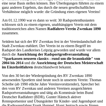
eine neue Basis stellen können. Ihre Überlegungen führten zu einem
ganz anderen Ergebnis, das durch die neuen gesellschaftlichen
Verhältnisse möglich wurde: die Gründung eines eigenen Vereins!
Am 01.12.1990 war es dann so weit: 30 Radsportenthusiasten
schlossen sich zu einem eigenen, unabhängigen Verein mit dem
traditionsreichen alten Namen
Radfahrer-Verein Zwenkau 1890
zusammen.
Seitdem hat sich der RV Zwenkau fest in der Vereinslandschaft der
Stadt Zwenkau etabliert. Der Verein ist zu einem Begriff im
Radsport des Landkreises Leipzig geworden und wurde vor allem
durch die
Ausrichtung der Radsportgroßveranstaltung
"Sparkassen neuseen classics - rund um die braunkohle" von
2004 bis 2014
und die
Ausrichtung der Deutschen Meisterschaft
im Einzelzeitfahren
deutschlandweit bekannt.
Von den 30 bei der Wiedergründung des RV Zwenkau 1890
anwesenden Sportlern sind heute noch in unserem Verein: Thomas
Scheibe (ab 1990 etliche Jahre Vereinsvorsitzender), Sprecher bei
den vom RV Zwenkau und anderen Vereinen ausgerichteten
Radsportveranstaltungen und tätig als Kommissär beim Bund
Deutscher Radfahrer (BDR), Gunter Häntsch aktiver
Rennsportsenior und Übungsleiter für Kinder- und Jugendsport und
die Radtourenfahrer Frank Hempel, Horst Jentzsch sowie Jürgen