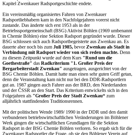
Kapitel Zwenkauer Radsportgeschichte endete.
Ein vereinsmäßig organisiertes Fahren von Zwenkauer
Radsportliebhabern kam in den Nachfolgejahren vorerst nicht
zustande. Das änderte sich erst 1953 als in der
Betriebssportgemeinschaft (BSG) Aktivist Böhlen (1969 umbenannt
in Chemie Böhlen) eine Sektion Radsport gegründet wurde. Dieser
BSG schlossen sich auch Radsportbegeisterte aus Zwenkau an. Es
dauerte aber noch bis zum
Juli 1985,
bevor
Zwenkau als Stadt in
Verbindung mit Radsport wieder von sich reden machte.
Denn
zu diesem Zeitpunkt wurde auf dem Kurs
"Rund um die
Goethestraße"
das
Radkriterium "1. Großer Preis der
Bergarbeiterstadt Zwenkau"
ausgetragen, ausgerichtet von der
BSG Chemie Böhlen. Damit hatte man einen sehr guten Griff getan,
denn die Veranstaltung kam nicht nur bei den DDR-Radsportlern
gut an. 1987 gingen auch Fahrer aus der BRD, den Niederlanden
und der ČSSR an den Start. Das Kriterium entwickelts sich in den
Folgejahren als
"Großer Preis der Stadt Zwenkau“
zum
alljährlich stattfindenden Traditionsrennen.
Mit der politischen Wende 1989/ 1990 in der DDR und den damit
verbundenen betriebswirtschaftlichen Veränderungen im Böhlener
Werk gingen die wirtschaftlichen Grundlagen für die Sektion
Radsport in der BSG Chemie Böhlen verloren. So ergab sich für die
Zwenkauer Radsportler die Frage, ob sie den Böhlener Verein auf