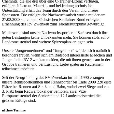
Chemnitz, die alle drei über eine C-Trainer-Lizenz verfügen,
erfolgreich betreut. Material- und bekleidungstechnische
Unterstützung erhält das Team durch den Verein und unsere
Sponsoren. Die erfolgreiche Nachwuchsarbeit wurde mit der am
27.02.2008 durch den Sächsischen Radfahrer-Bund erfolgten
Ernennung des
RV Zwenkau
zum Talentestützpunkt gewürdigt.
Mittlerweile sind unsere Nachwuchssportler in Sachsen durch ihre
guten Leistungen keine Unbekannten mehr. Sie können stolz auf 6
Landesmeistertitel und weitere Spitzenplatzierungen sein.
Unsere "Jungrennerinnen" und "Jungrenner" würden sich natürlich
besonders freuen, wenn sich am Radsport interessierte Mädchen und
Jungen beim
RV Zwenkau
melden, die mit ihnen gemeinsam in der
Gruppe trainieren und bei Lust und Liebe später an Radrennen
teilnehmen möchten.
Seit der Neugründung des
RV Zwenkau
im Jahr 1990 errangen
unsere Rennsportlerinnen und Rennsportler bis Ende 2009 220 erste
Plätze bei Rennen auf Straße und Bahn, wobei zwei Siege und ein
3. Platz beim Radweltpokal der Senioren, zwei Vize-
Europameistertitel der Senioren und 12 Landesmeistertitel die
größten Erfolge sind.
nächste Termine