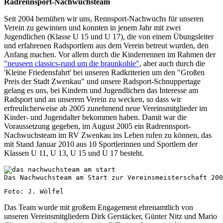
Radrennsport-Nachwuchsteam
Seit 2004 bemühen wir uns, Rennsport-Nachwuchs für unseren
Verein zu gewinnen und konnten in jenem Jahr mit zwei
Jugendlichen (Klasse U 15 und U 17), die von einem Übungsleiter
und erfahrenen Radsportlern aus dem Verein betreut wurden, den
Anfang machen. Vor allem durch die Kinderrennen im Rahmen der
"neuseen classics-rund um die braunkohle"
, aber auch durch die
'Kleine Friedensfahrt' bei unseren Radkriterien um den "Großen
Preis der Stadt Zwenkau" und unsere Radsport-Schnuppertage
gelang es uns, bei Kindern und Jugendlichen das Interesse am
Radsport und an unserem Verein zu wecken, so dass wir
erfreulicherweise ab 2005 zunehmend neue Vereinsmitglieder im
Kinder- und Jugendalter bekommen haben. Damit war die
Voraussetzung gegeben, im August 2005 ein Radrennsport-
Nachwuchsteam im
RV Zwenkau
ins Leben rufen zu können, das
mit Stand Januar 2010 aus 10 Sportlerinnen und Sportlern der
Klassen U 11, U 13, U 15 und U 17 besteht.
Das Nachwuchsteam am Start zur Vereinsmeisterschaft 200
Foto: J. Wölfel
Das Team wurde mit großem Engagement ehrenamtlich von
unseren Vereinsmitgliedern Dirk Gerstäcker, Günter Nitz und Mario