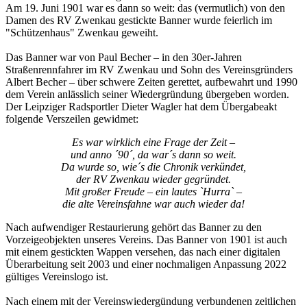
Am 19. Juni 1901 war es dann so weit: das (vermutlich) von den
Damen des RV Zwenkau gestickte Banner wurde feierlich im
"Schützenhaus" Zwenkau geweiht.
Das Banner war von Paul Becher – in den 30er-Jahren
Straßenrennfahrer im RV Zwenkau und Sohn des Vereinsgründers
Albert Becher – über schwere Zeiten gerettet, aufbewahrt und 1990
dem Verein anlässlich seiner Wiedergründung übergeben worden.
Der Leipziger Radsportler Dieter Wagler hat dem Übergabeakt
folgende Verszeilen gewidmet:
Es war wirklich eine Frage der Zeit –
und anno ´90´, da war´s dann so weit.
Da wurde so, wie´s die Chronik verkündet,
der RV Zwenkau wieder gegründet.
Mit großer Freude – ein lautes `Hurra` –
die alte Vereinsfahne war auch wieder da!
Nach aufwendiger Restaurierung gehört das Banner zu den
Vorzeigeobjekten unseres Vereins. Das Banner von 1901 ist auch
mit einem gestickten Wappen versehen, das nach einer digitalen
Überarbeitung seit 2003 und einer nochmaligen Anpassung 2022
gültiges Vereinslogo ist.
Nach einem mit der Vereinswiedergündung verbundenen zeitlichen