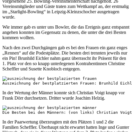
vorgesehene 25. Bowling-Vereinsmeisterschaft nachgeholt. 26
Vereinsmitglieder und Gäste traten zum Wettkampf an, der erstmalig
im „Starlight-Bowling“ in Leipzig-Kleinzschocher ausgetragen
wurde.
Wie immer gab es unter uns Bowler, die das Ereignis ganz entspannt
angehen konnten im Gegensatz zu denen, die unter die drei Besten
kommen wollten.
Nach den zwei Durchgängen gab es bei den Frauen ein ganz enges
„Rennen“ auf die Podestplätze. Die besten drei trennten jeweils nur
ein Pin! Brunhild Eichler nahm ganz überrascht ihr Präsent für den
1. Platz vor den so knapp unterlegenen Kontrahentinnen Christine
Scheffler und Susette Knobloch entgegen.
Auszeichnung der bestplatzierten Frauen: Brunhild Eichl
In der Wertung der Männer konnte sich Christian Voigt knapp vor
Frank Dörr durchsetzen. Dritter wurde Joachim Helzig.
Die Besten bei den Männern: (von links) Christian Voig
In der Paarwertung überzeugten mit den Plätzen 1 und 2 die
Familien Scheffler. Überhaupt nicht erwartet hatten Inge und Gunter