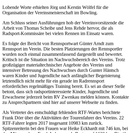
Lobende Worte erhielten Jörg und Kerstin Wölfel für die
Organisation der Vereinsmeisterschaft im Bowling.
Am Schluss seiner Ausführungen hob der Vereinsvorsitzende die
Arbeit von Thomas Scheibe und Jens Rehde hervor, die als
Radsport-Kommissäre bei vielen Rennen im Einsatz waren.
Es folgte der Bericht von Rennsportwart Günter Arndt zum
Rennsport im Verein. Die besten Platzierungen der Rennsportler
wurden noch einmal zusammenfassend dargestellt und bewertet.
Kritisch ist die Situation im Nachwuchsbereich des Vereins. Trotz
großzügiger materialtechnischer Angebote des Vereins und
intensiver Betreuung des Nachwuchses durch Gunter Häntsch
waren Kinder und Jugendliche nach anfänglicher Begeisterung
letztendlich nicht mehr für ein gerade im Radrennsport
erforderliches regelmäßiges Training bereit. Es sei an dieser Stelle
betont, dass sich radsportinteressierte Kinder, Jugendliche und
Erwachsene jederzeit beim RV Zwenkau melden können. Kontakte
zu Ansprechpartnern sind hier auf unserer Webseite zu finden.
Als Vertreter des entschuldigt fehlenden RTF-Wartes berichtete
Frank Dörr über die Aktivitäten der Tourenfahrer des Vereins. 22
RTF-Fahrer legten 2017 insgesamt 10983 km zurück.
Spitzenreiterin bei den Frauen war Heike Eckhardt mit 746 km, bei