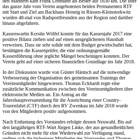
den Männern kam Frank Lehmann als Bester auf 1630 km. Die über
das ganze Jahr vom Verein angebotenen beiden Permanenten RTF
mit Start und Ziel am Backhaus Hennig in Rüssen-Kleinstorkwitz
wurden 48-mal von Radsportfreunden aus der Region und darüber
hinaus abgefahren.
Kassenwartin Kerstin Wölfel konnte für das Kassenjahr 2017 eine
positive Bilanz ziehen und auf einen ausgeglichenen Haushalt
verweisen. Dass sie sehr solide mit dem Budget gewirtschaftet hat,
bestätigten die Kassenprüfer, die eine ordnungsgemäße
Kassenführung ohne jegliche Mängel bescheinigen konnten. Der
Verein geht auf einer sicheren finanziellen Grundlage ins Jahr 2018.
In der Diskussion wurde von Günter Häntsch auf die notwendige
Verbesserung der Organisation des gemeinsamen Trainings der
Vereinsmitglieder hingewiesen. Thomas Eckhardt regte eine
zusätzliche Kommunikation zwischen den Vereinsmitgliedern über
elektronische Medien an. Ein Antrag an die
Jahreshauptversammlung für die Ausrichtung einer Country-
Tourenfahrt (CTF) durch den RV Zwenkau im Jahr 2018 wurde
von den Mitgliedern positiv aufgenommen.
Nach Entlastung des Vorstandes erfolgte dessen Neuwahl. Bis auf
den langjährigen RTF-Wart Jürgen Linke, der aus gesundheitlichen
Gründen nicht mehr für eine Wiederwahl zur Verfügung stand,
stellten sich die bisherigen Mitglieder des Vorstandes und Thomas