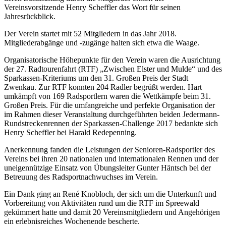
Vereinsvorsitzende Henry Scheffler das Wort für seinen
Jahresrückblick.
Der Verein startet mit 52 Mitgliedern in das Jahr 2018.
Mitgliederabgänge und -zugänge halten sich etwa die Waage.
Organisatorische Höhepunkte für den Verein waren die Ausrichtung
der 27. Radtourenfahrt (RTF) „Zwischen Elster und Mulde“ und des
Sparkassen-Kriteriums um den 31. Großen Preis der Stadt
Zwenkau. Zur RTF konnten 204 Radler begrüßt werden. Hart
umkämpft von 169 Radsportlern waren die Wettkämpfe beim 31.
Großen Preis. Für die umfangreiche und perfekte Organisation der
im Rahmen dieser Veranstaltung durchgeführten beiden Jedermann-
Rundstreckenrennen der Sparkassen-Challenge 2017 bedankte sich
Henry Scheffler bei Harald Redepenning.
Anerkennung fanden die Leistungen der Senioren-Radsportler des
Vereins bei ihren 20 nationalen und internationalen Rennen und der
uneigennützige Einsatz von Übungsleiter Gunter Häntsch bei der
Betreuung des Radsportnachwuchses im Verein.
Ein Dank ging an René Knobloch, der sich um die Unterkunft und
Vorbereitung von Aktivitäten rund um die RTF im Spreewald
gekümmert hatte und damit 20 Vereinsmitgliedern und Angehörigen
ein erlebnisreiches Wochenende bescherte.