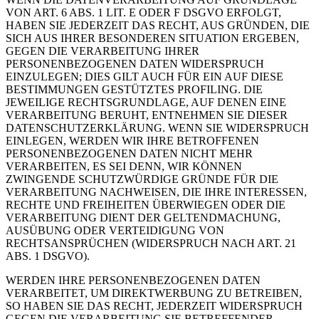
VON ART. 6 ABS. 1 LIT. E ODER F DSGVO ERFOLGT,
HABEN SIE JEDERZEIT DAS RECHT, AUS GRÜNDEN, DIE
SICH AUS IHRER BESONDEREN SITUATION ERGEBEN,
GEGEN DIE VERARBEITUNG IHRER
PERSONENBEZOGENEN DATEN WIDERSPRUCH
EINZULEGEN; DIES GILT AUCH FÜR EIN AUF DIESE
BESTIMMUNGEN GESTÜTZTES PROFILING. DIE
JEWEILIGE RECHTSGRUNDLAGE, AUF DENEN EINE
VERARBEITUNG BERUHT, ENTNEHMEN SIE DIESER
DATENSCHUTZERKLÄRUNG. WENN SIE WIDERSPRUCH
EINLEGEN, WERDEN WIR IHRE BETROFFENEN
PERSONENBEZOGENEN DATEN NICHT MEHR
VERARBEITEN, ES SEI DENN, WIR KÖNNEN
ZWINGENDE SCHUTZWÜRDIGE GRÜNDE FÜR DIE
VERARBEITUNG NACHWEISEN, DIE IHRE INTERESSEN,
RECHTE UND FREIHEITEN ÜBERWIEGEN ODER DIE
VERARBEITUNG DIENT DER GELTENDMACHUNG,
AUSÜBUNG ODER VERTEIDIGUNG VON
RECHTSANSPRÜCHEN (WIDERSPRUCH NACH ART. 21
ABS. 1 DSGVO).
WERDEN IHRE PERSONENBEZOGENEN DATEN
VERARBEITET, UM DIREKTWERBUNG ZU BETREIBEN,
SO HABEN SIE DAS RECHT, JEDERZEIT WIDERSPRUCH
GEGEN DIE VERARBEITUNG SIE BETREFFENDER